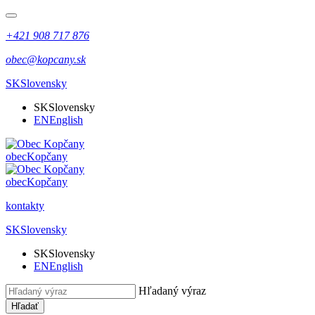
+421 908 717 876
obec@kopcany.sk
SK
Slovensky
SK
Slovensky
EN
English
obec
Kopčany
obec
Kopčany
kontakty
SK
Slovensky
SK
Slovensky
EN
English
Hľadaný výraz
Hľadať