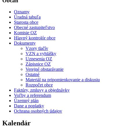
Občan
Oznamy
Úradná tabuľa
Starosta obce
Obecné zastupiteľstvo
Komisie OZ
Hlavný kontrolór obce
Dokumenty
Vzory tlačív
VZN a vyhlášky
Uznesenia OZ
Zápisnice OZ
Verejné obstarávanie
Ostatné
Materiál na pripomienkovanie a diskusiu
Rozpočet obce
Faktúry, zmluvy a objednávky
Voľby a referendum
Územný plán
Dane a poplatky
Ochrana osobných údajov
Kalendár