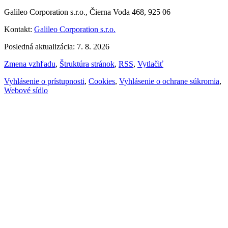
Galileo Corporation s.r.o., Čierna Voda 468, 925 06
Kontakt:
Galileo Corporation s.r.o.
Posledná aktualizácia: 7. 8. 2026
Zmena vzhľadu
,
Štruktúra stránok
,
RSS
,
Vytlačiť
Vyhlásenie o prístupnosti
,
Cookies
,
Vyhlásenie o ochrane súkromia
,
Webové sídlo