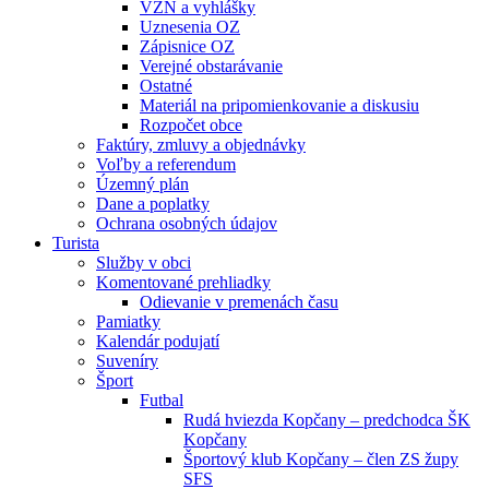
VZN a vyhlášky
Uznesenia OZ
Zápisnice OZ
Verejné obstarávanie
Ostatné
Materiál na pripomienkovanie a diskusiu
Rozpočet obce
Faktúry, zmluvy a objednávky
Voľby a referendum
Územný plán
Dane a poplatky
Ochrana osobných údajov
Turista
Služby v obci
Komentované prehliadky
Odievanie v premenách času
Pamiatky
Kalendár podujatí
Suveníry
Šport
Futbal
Rudá hviezda Kopčany – predchodca ŠK
Kopčany
Športový klub Kopčany – člen ZS župy
SFS