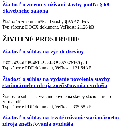
Žiadosť o zmenu v užívaní stavby podľa § 68
Stavebného zákona
Žiadosť o zmenu v užívaní stavby § 68 SZ.docx
Typ súboru: DOCX dokument, Veľkosť: 21,26 kB
ŽIVOTNÉ PROSTREDIE
Žiadosť o súhlas na výrub dreviny
73022428-d7d8-461b-9c8f-339857376169.pdf
Typ súboru: PDF dokument, Veľkosť: 121,64 kB
Žiadosť o súhlas na vydanie povolenia stavby
stacionárneho zdroja znečisťovania ovzdušia
Žiadosť o súhlas na vydanie povolenia stavby stacionárneho
zdroja.pdf
Typ súboru: PDF dokument, Veľkosť: 395,58 kB
Žiadosť o súhlas na trvalé užívanie stacionárneho
zdroja znečisťovania ovzdušia