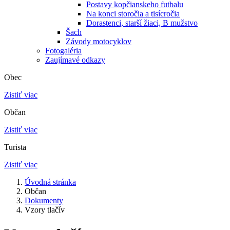
Postavy kopčianskeho futbalu
Na konci storočia a tisícročia
Dorastenci, starší žiaci, B mužstvo
Šach
Závody motocyklov
Fotogaléria
Zaujímavé odkazy
Obec
Zistiť viac
Občan
Zistiť viac
Turista
Zistiť viac
Úvodná stránka
Občan
Dokumenty
Vzory tlačív