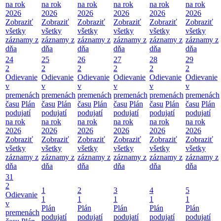
na rok
na rok
na rok
na rok
na rok
na rok
2026
2026
2026
2026
2026
2026
Zobraziť
Zobraziť
Zobraziť
Zobraziť
Zobraziť
Zobraziť
všetky
všetky
všetky
všetky
všetky
všetky
záznamy z
záznamy z
záznamy z
záznamy z
záznamy z
záznamy z
dňa
dňa
dňa
dňa
dňa
dňa
24
25
26
27
28
29
2
2
2
2
2
2
Odievanie
Odievanie
Odievanie
Odievanie
Odievanie
Odievanie
v
v
v
v
v
v
premenách
premenách
premenách
premenách
premenách
premenách
času
Plán
času
Plán
času
Plán
času
Plán
času
Plán
času
Plán
podujatí
podujatí
podujatí
podujatí
podujatí
podujatí
na rok
na rok
na rok
na rok
na rok
na rok
2026
2026
2026
2026
2026
2026
Zobraziť
Zobraziť
Zobraziť
Zobraziť
Zobraziť
Zobraziť
všetky
všetky
všetky
všetky
všetky
všetky
záznamy z
záznamy z
záznamy z
záznamy z
záznamy z
záznamy z
dňa
dňa
dňa
dňa
dňa
dňa
31
2
1
2
3
4
5
Odievanie
1
1
1
1
1
v
Plán
Plán
Plán
Plán
Plán
premenách
podujatí
podujatí
podujatí
podujatí
podujatí