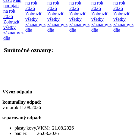
času
Plán
na rok
na rok
na rok
na rok
na rok
podujatí
2026
2026
2026
2026
2026
na rok
Zobraziť
Zobraziť
Zobraziť
Zobraziť
Zobraziť
2026
všetky
všetky
všetky
všetky
všetky
Zobraziť
záznamy z
záznamy z
záznamy z
záznamy z
záznamy z
všetky
dňa
dňa
dňa
dňa
dňa
záznamy z
dňa
Smútočné oznamy:
Vývoz odpadu
komunálny odpad:
v utorok 11.08.2026
separovaný odpad:
plasty,kovy,VKM: 21.08.2026
papier: 26.08.2026