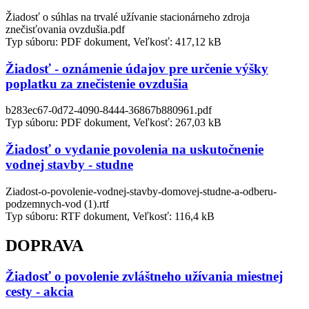
Žiadosť o súhlas na trvalé užívanie stacionárneho zdroja
znečisťovania ovzdušia.pdf
Typ súboru: PDF dokument, Veľkosť: 417,12 kB
Žiadosť - oznámenie údajov pre určenie výšky
poplatku za znečistenie ovzdušia
b283ec67-0d72-4090-8444-36867b880961.pdf
Typ súboru: PDF dokument, Veľkosť: 267,03 kB
Žiadosť o vydanie povolenia na uskutočnenie
vodnej stavby - studne
Ziadost-o-povolenie-vodnej-stavby-domovej-studne-a-odberu-
podzemnych-vod (1).rtf
Typ súboru: RTF dokument, Veľkosť: 116,4 kB
DOPRAVA
Žiadosť o povolenie zvláštneho užívania miestnej
cesty - akcia