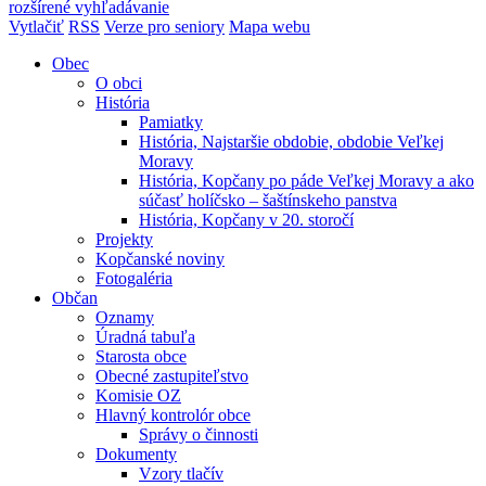
rozšírené vyhľadávanie
Vytlačiť
RSS
Verze pro seniory
Mapa webu
Obec
O obci
História
Pamiatky
História, Najstaršie obdobie, obdobie Veľkej
Moravy
História, Kopčany po páde Veľkej Moravy a ako
súčasť holíčsko – šaštínskeho panstva
História, Kopčany v 20. storočí
Projekty
Kopčanské noviny
Fotogaléria
Občan
Oznamy
Úradná tabuľa
Starosta obce
Obecné zastupiteľstvo
Komisie OZ
Hlavný kontrolór obce
Správy o činnosti
Dokumenty
Vzory tlačív