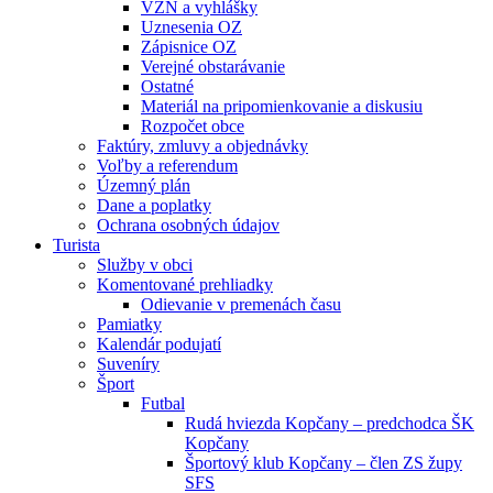
VZN a vyhlášky
Uznesenia OZ
Zápisnice OZ
Verejné obstarávanie
Ostatné
Materiál na pripomienkovanie a diskusiu
Rozpočet obce
Faktúry, zmluvy a objednávky
Voľby a referendum
Územný plán
Dane a poplatky
Ochrana osobných údajov
Turista
Služby v obci
Komentované prehliadky
Odievanie v premenách času
Pamiatky
Kalendár podujatí
Suveníry
Šport
Futbal
Rudá hviezda Kopčany – predchodca ŠK
Kopčany
Športový klub Kopčany – člen ZS župy
SFS