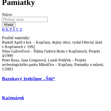
Pamiatky
Názov
Hľadať
B
K
P
Š
V
Z
Použité materiály:
Rudolf Apell a kol. – Kopčany, dejiny obce, vydal Obecný úrad
v Kopčanoch r. 1992
Nina Gažovičová – Štátna ľudová škola v Kopčanoch, Projekt
4/1999
Peter Baxa, Jana Gregorová, Lumír Poláček – Projekt
archeologického parku Mikulčice – Kopčany, Pamiatky a múzeá,
1/2003
Barokový žrebčínec „Štít“
Kačenáreň