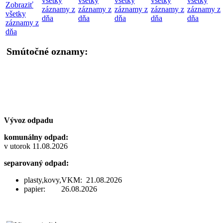
všetky
všetky
všetky
všetky
všetky
Zobraziť
záznamy z
záznamy z
záznamy z
záznamy z
záznamy z
všetky
dňa
dňa
dňa
dňa
dňa
záznamy z
dňa
Smútočné oznamy:
Vývoz odpadu
komunálny odpad:
v utorok 11.08.2026
separovaný odpad:
plasty,kovy,VKM: 21.08.2026
papier: 26.08.2026