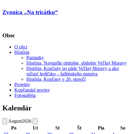
Zvonica „Na tricátku“
Obec
O obci
História
Pamiatky
História, Najstaršie obdobie, obdobie Veľkej Moravy
História, Kopčany po páde Veľkej Moravy a ako
súčasť holíčsko – šaštínskeho panstva
História, Kopčany v 20. storočí
Projekty
Kopčanské noviny
Fotogaléria
Kalendár
August
2026
Po
Ut
St
Št
Pia
So