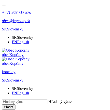
+421 908 717 876
obec@kopcany.sk
SK
Slovensky
SK
Slovensky
EN
English
obec
Kopčany
obec
Kopčany
kontakty
SK
Slovensky
SK
Slovensky
EN
English
Hľadaný výraz
Hľadať