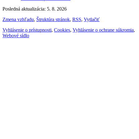
Posledná aktualizácia: 5. 8. 2026
Zmena vzhľadu
,
Štruktúra stránok
,
RSS
,
Vytlačiť
Vyhlásenie o prístupnosti
,
Cookies
,
Vyhlásenie o ochrane súkromia
,
Webové sídlo