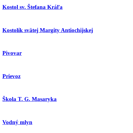
Kostol sv. Štefana Kráľa
Kostolík svätej Margity Antiochijskej
Pivovar
Prievoz
Škola T. G. Masaryka
Vodný mlyn