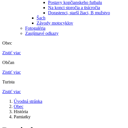
Postavy kopčianskeho futbalu
Na konci storočia a tisícročia
Dorastenci, starší žiaci, B mužstvo
Šach
Závody motocyklov
Fotogaléria
Zaujímavé odkazy
Obec
Zistiť viac
Občan
Zistiť viac
Turista
Zistiť viac
Úvodná stránka
Obec
História
Pamiatky