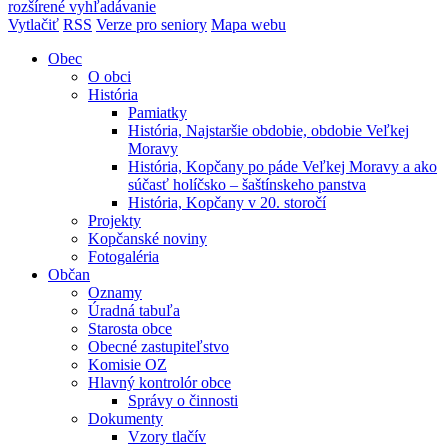
rozšírené vyhľadávanie
Vytlačiť
RSS
Verze pro seniory
Mapa webu
Obec
O obci
História
Pamiatky
História, Najstaršie obdobie, obdobie Veľkej
Moravy
História, Kopčany po páde Veľkej Moravy a ako
súčasť holíčsko – šaštínskeho panstva
História, Kopčany v 20. storočí
Projekty
Kopčanské noviny
Fotogaléria
Občan
Oznamy
Úradná tabuľa
Starosta obce
Obecné zastupiteľstvo
Komisie OZ
Hlavný kontrolór obce
Správy o činnosti
Dokumenty
Vzory tlačív