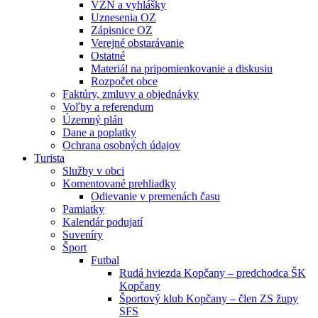
VZN a vyhlášky
Uznesenia OZ
Zápisnice OZ
Verejné obstarávanie
Ostatné
Materiál na pripomienkovanie a diskusiu
Rozpočet obce
Faktúry, zmluvy a objednávky
Voľby a referendum
Územný plán
Dane a poplatky
Ochrana osobných údajov
Turista
Služby v obci
Komentované prehliadky
Odievanie v premenách času
Pamiatky
Kalendár podujatí
Suveníry
Šport
Futbal
Rudá hviezda Kopčany – predchodca ŠK
Kopčany
Športový klub Kopčany – člen ZS župy
SFS