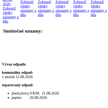
Zobraziť
Zobraziť
Zobraziť
Zobraziť
Zobraziť
2026
všetky
všetky
všetky
všetky
všetky
Zobraziť
záznamy z
záznamy z
záznamy z
záznamy z
záznamy z
všetky
dňa
dňa
dňa
dňa
dňa
záznamy z
dňa
Smútočné oznamy:
Vývoz odpadu
komunálny odpad:
v utorok 11.08.2026
separovaný odpad:
plasty,kovy,VKM: 21.08.2026
papier: 26.08.2026