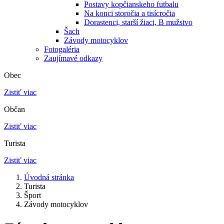
Postavy kopčianskeho futbalu
Na konci storočia a tisícročia
Dorastenci, starší žiaci, B mužstvo
Šach
Závody motocyklov
Fotogaléria
Zaujímavé odkazy
Obec
Zistiť viac
Občan
Zistiť viac
Turista
Zistiť viac
Úvodná stránka
Turista
Šport
Závody motocyklov