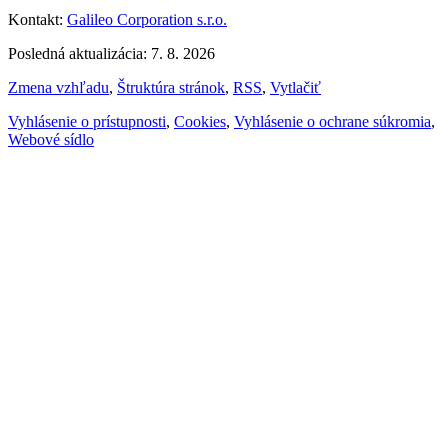
Kontakt:
Galileo Corporation s.r.o.
Posledná aktualizácia: 7. 8. 2026
Zmena vzhľadu
,
Štruktúra stránok
,
RSS
,
Vytlačiť
Vyhlásenie o prístupnosti
,
Cookies
,
Vyhlásenie o ochrane súkromia
,
Webové sídlo