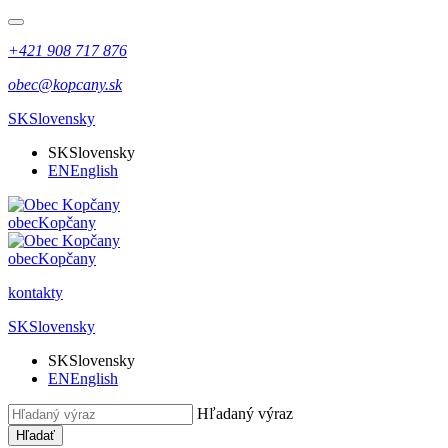
+421 908 717 876
obec@kopcany.sk
SK
Slovensky
SK
Slovensky
EN
English
obec
Kopčany
obec
Kopčany
kontakty
SK
Slovensky
SK
Slovensky
EN
English
Hľadaný výraz
Hľadať