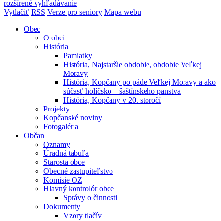
rozšírené vyhľadávanie
Vytlačiť
RSS
Verze pro seniory
Mapa webu
Obec
O obci
História
Pamiatky
História, Najstaršie obdobie, obdobie Veľkej
Moravy
História, Kopčany po páde Veľkej Moravy a ako
súčasť holíčsko – šaštínskeho panstva
História, Kopčany v 20. storočí
Projekty
Kopčanské noviny
Fotogaléria
Občan
Oznamy
Úradná tabuľa
Starosta obce
Obecné zastupiteľstvo
Komisie OZ
Hlavný kontrolór obce
Správy o činnosti
Dokumenty
Vzory tlačív