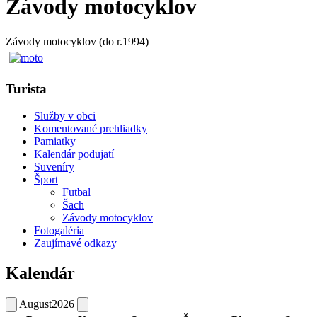
Závody motocyklov
Závody motocyklov (do r.1994)
Turista
Služby v obci
Komentované prehliadky
Pamiatky
Kalendár podujatí
Suveníry
Šport
Futbal
Šach
Závody motocyklov
Fotogaléria
Zaujímavé odkazy
Kalendár
August
2026