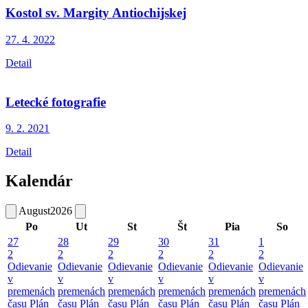
Kostol sv. Margity Antiochijskej
27. 4.
2022
Detail
Letecké fotografie
9. 2.
2021
Detail
Kalendár
August
2026
Po
Ut
St
Št
Pia
So
27
28
29
30
31
1
2
2
2
2
2
2
Odievanie
Odievanie
Odievanie
Odievanie
Odievanie
Odievanie
v
v
v
v
v
v
premenách
premenách
premenách
premenách
premenách
premenách
času
Plán
času
Plán
času
Plán
času
Plán
času
Plán
času
Plán