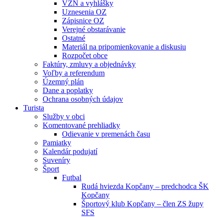
VZN a vyhlášky
Uznesenia OZ
Zápisnice OZ
Verejné obstarávanie
Ostatné
Materiál na pripomienkovanie a diskusiu
Rozpočet obce
Faktúry, zmluvy a objednávky
Voľby a referendum
Územný plán
Dane a poplatky
Ochrana osobných údajov
Turista
Služby v obci
Komentované prehliadky
Odievanie v premenách času
Pamiatky
Kalendár podujatí
Suveníry
Šport
Futbal
Rudá hviezda Kopčany – predchodca ŠK
Kopčany
Športový klub Kopčany – člen ZS župy
SFS