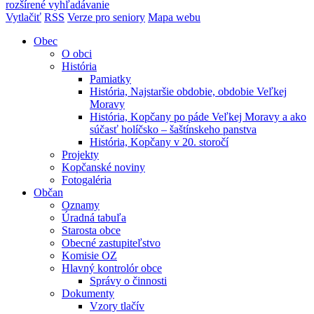
rozšírené vyhľadávanie
Vytlačiť
RSS
Verze pro seniory
Mapa webu
Obec
O obci
História
Pamiatky
História, Najstaršie obdobie, obdobie Veľkej
Moravy
História, Kopčany po páde Veľkej Moravy a ako
súčasť holíčsko – šaštínskeho panstva
História, Kopčany v 20. storočí
Projekty
Kopčanské noviny
Fotogaléria
Občan
Oznamy
Úradná tabuľa
Starosta obce
Obecné zastupiteľstvo
Komisie OZ
Hlavný kontrolór obce
Správy o činnosti
Dokumenty
Vzory tlačív