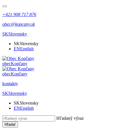
+421 908 717 876
obec@kopcany.sk
SK
Slovensky
SK
Slovensky
EN
English
obec
Kopčany
obec
Kopčany
kontakty
SK
Slovensky
SK
Slovensky
EN
English
Hľadaný výraz
Hľadať