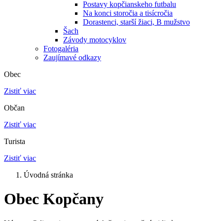
Postavy kopčianskeho futbalu
Na konci storočia a tisícročia
Dorastenci, starší žiaci, B mužstvo
Šach
Závody motocyklov
Fotogaléria
Zaujímavé odkazy
Obec
Zistiť viac
Občan
Zistiť viac
Turista
Zistiť viac
Úvodná stránka
Obec Kopčany