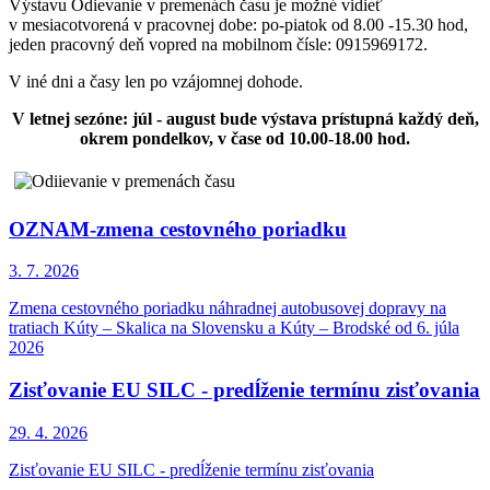
Výstavu Odievanie v premenách času je možné vidieť
v mesiacotvorená v pracovnej dobe: po-piatok od 8.00 -15.30 hod,
jeden pracovný deň vopred na mobilnom čísle: 0915969172.
V iné dni a časy len po vzájomnej dohode.
V letnej sezóne: júl - august bude výstava prístupná každý deň,
okrem pondelkov, v čase od 10.00-18.00 hod.
OZNAM-zmena cestovného poriadku
3. 7.
2026
Zmena cestovného poriadku náhradnej autobusovej dopravy na
tratiach Kúty – Skalica na Slovensku a Kúty – Brodské od 6. júla
2026
Zisťovanie EU SILC - predĺženie termínu zisťovania
29. 4.
2026
Zisťovanie EU SILC - predĺženie termínu zisťovania