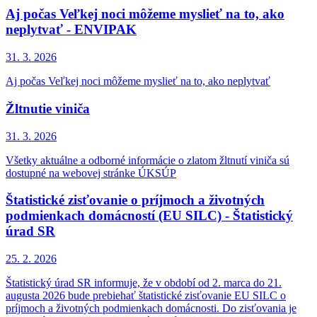
Aj počas Veľkej noci môžeme myslieť na to, ako
neplytvať - ENVIPAK
31. 3.
2026
Aj počas Veľkej noci môžeme myslieť na to, ako neplytvať
Žltnutie viniča
31. 3.
2026
Všetky aktuálne a odborné informácie o zlatom žltnutí viniča sú
dostupné na webovej stránke ÚKSÚP
Štatistické zisťovanie o príjmoch a životných
podmienkach domácností (EU SILC) - Štatistický
úrad SR
25. 2.
2026
Štatistický úrad SR informuje, že v období od 2. marca do 21.
augusta 2026 bude prebiehať štatistické zisťovanie EU SILC o
príjmoch a životných podmienkach domácnosti. Do zisťovania je