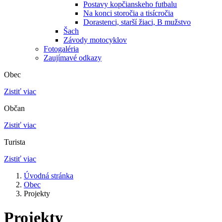
Postavy kopčianskeho futbalu
Na konci storočia a tisícročia
Dorastenci, starší žiaci, B mužstvo
Šach
Závody motocyklov
Fotogaléria
Zaujímavé odkazy
Obec
Zistiť viac
Občan
Zistiť viac
Turista
Zistiť viac
Úvodná stránka
Obec
Projekty
Projekty