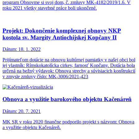
program Obnovme si svoj dom, č. zmluvy MK-4182/2019/1.6. V
roku 2021 všetky stavebné práce boli ukončené.
Projekt: Dokončenie komplexnej obnovy NKP
kostola sv. Margity Antiochijskej Kopčany II
Dátum:
18. 1. 2022
Prijímateľom dotácie na obnovu kultúrnej pamiatky v našej obci bol
jej vlastník: Rímskokatolícka cirkev, farnosť Kopčany. Dotácia bola
určená na bežný výdavok: Obnova strechy a súvisiacich konštrukcií
v zmysle zmluvy číslo: MK-3006/2021-423
Obnova a využitie barokového objektu Kačenáreň
Dátum:
20. 7. 2021
MK SR v roku 2020 finančne podporilo projekt s názvom: Obnova
a využitie objektu Kačenáreň.