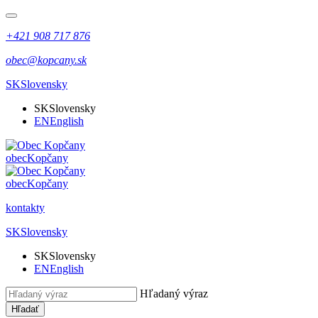
+421 908 717 876
obec@kopcany.sk
SK
Slovensky
SK
Slovensky
EN
English
obec
Kopčany
obec
Kopčany
kontakty
SK
Slovensky
SK
Slovensky
EN
English
Hľadaný výraz
Hľadať