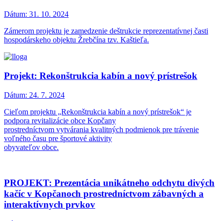
Dátum:
31. 10. 2024
Zámerom projektu je zamedzenie deštrukcie reprezentatívnej časti
hospodárskeho objektu Žrebčína tzv. Kaštieľa.
Projekt: Rekonštrukcia kabín a nový prístrešok
Dátum:
24. 7. 2024
Cieľom projektu „Rekonštrukcia kabín a nový prístrešok“ je
podpora revitalizácie obce Kopčany
prostredníctvom vytvárania kvalitných podmienok pre trávenie
voľného času pre športové aktivity
obyvateľov obce.
PROJEKT: Prezentácia unikátneho odchytu divých
kačíc v Kopčanoch prostredníctvom zábavných a
interaktívnych prvkov