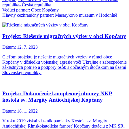
republika- Česká republika
Vedúci partner: Obec Kopčany
Hlavný cezhraničný partner: Masarykovo muzeum v Hodoníně
Projekt: Riešenie migračných výziev v obci Kopčany
Dátum:
12. 7. 2023
Cieľom projektu je riešenie migračných výziev v rámci obce
Kopčany v dôsledku vojenskej agresie voči Ukrajine a zabezpečenie
základných potrieb a podpory osôb s dočasným útočiskom na území
Slovenskej republiky.
Projekt: Dokončenie komplexnej obnovy NKP
kostola sv. Margity Antiochijskej Kopčany
Dátum:
18. 1. 2022
V roku 2019 získal vlastník pamiatky Kostola sv. Margity
Antiochijskej Rímskokatolícka farnosť Kopčany dotáciu z MK SR,