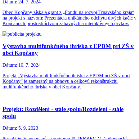
Dátum:
24. 7. 2024
Obec Kopčany získala grant z „Fondu na rozvoj Trnavského kraja“
na projekt s názvom: Prezentácia unikátneho odchytu divých kačíc v
Kopčanoch prostredníctvom zábavných a interaktívnych prvkov.
Výstavba multifunkčného ihriska z EPDM pri ZŠ v
obci Kopčany
Dátum:
10. 7. 2024
Projekt „Výstavba multifunkčného ihriska z EPDM pri ZŠ v obci
Kopčany“ je zameraný na obnovu a celkovú rekonštrukciu
multifunkčného ihriska v obci Kopčany.
Projekt: Rozděleni - stále spolu/Rozdelení - stále
spolu
Dátum:
5. 9. 2023
Projekt je financovaný z programu INTERREG V-A Slovenská