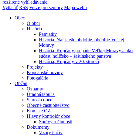
rozšírené vyhľadávanie
Vytlačiť
RSS
Verze pro seniory
Mapa webu
Obec
O obci
História
Pamiatky
História, Najstaršie obdobie, obdobie Veľkej
Moravy
História, Kopčany po páde Veľkej Moravy a ako
súčasť holíčsko – šaštínskeho panstva
História, Kopčany v 20. storočí
Projekty
Kopčanské noviny
Fotogaléria
Občan
Oznamy
Úradná tabuľa
Starosta obce
Obecné zastupiteľstvo
Komisie OZ
Hlavný kontrolór obce
Správy o činnosti
Dokumenty
Vzory tlačív