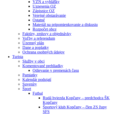
VZN a vyhlášky
Uznesenia OZ
Zápisnice OZ
Verejné obstarávanie
Ostatné
Materiál na pripomienkovanie a diskusiu
Rozpočet obce
Faktúry, zmluvy a objednávky
Voľby a referendum
Územný plán
Dane a poplatky
Ochrana osobných údajov
Turista
Služby v obci
Komentované prehliadky
Odievanie v premenách času
Pamiatky
Kalendár podujatí
Suveníry
Šport
Futbal
Rudá hviezda Kopčany – predchodca ŠK
Kopčany
Športový klub Kopčany – člen ZS župy
SFS