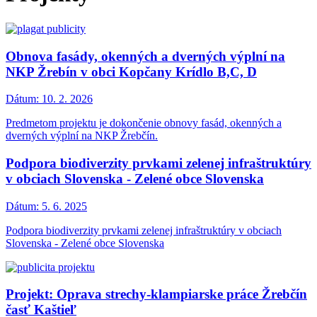
Obnova fasády, okenných a dverných výplní na
NKP Žrebín v obci Kopčany Krídlo B,C, D
Dátum:
10. 2. 2026
Predmetom projektu je dokončenie obnovy fasád, okenných a
dverných výplní na NKP Žrebčín.
Podpora biodiverzity prvkami zelenej infraštruktúry
v obciach Slovenska - Zelené obce Slovenska
Dátum:
5. 6. 2025
Podpora biodiverzity prvkami zelenej infraštruktúry v obciach
Slovenska - Zelené obce Slovenska
Projekt: Oprava strechy-klampiarske práce Žrebčín
časť Kaštieľ