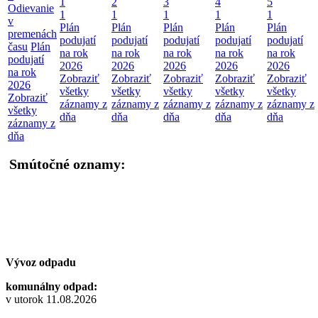
1
2
3
4
5
Odievanie
1
1
1
1
1
v
Plán
Plán
Plán
Plán
Plán
premenách
podujatí
podujatí
podujatí
podujatí
podujatí
času
Plán
na rok
na rok
na rok
na rok
na rok
podujatí
2026
2026
2026
2026
2026
na rok
Zobraziť
Zobraziť
Zobraziť
Zobraziť
Zobraziť
2026
všetky
všetky
všetky
všetky
všetky
Zobraziť
záznamy z
záznamy z
záznamy z
záznamy z
záznamy z
všetky
dňa
dňa
dňa
dňa
dňa
záznamy z
dňa
Smútočné oznamy:
Vývoz odpadu
komunálny odpad:
v utorok 11.08.2026