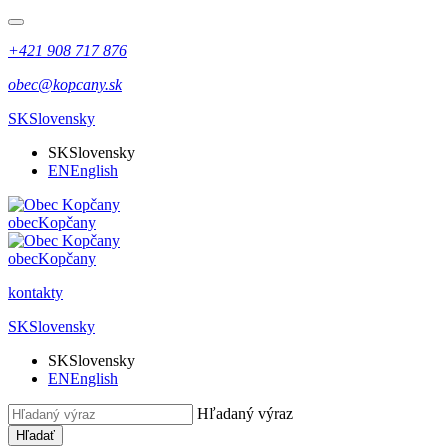
+421 908 717 876
obec@kopcany.sk
SK
Slovensky
SK
Slovensky
EN
English
obec
Kopčany
obec
Kopčany
kontakty
SK
Slovensky
SK
Slovensky
EN
English
Hľadaný výraz
Hľadať