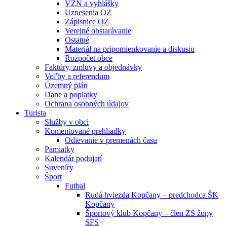
VZN a vyhlášky
Uznesenia OZ
Zápisnice OZ
Verejné obstarávanie
Ostatné
Materiál na pripomienkovanie a diskusiu
Rozpočet obce
Faktúry, zmluvy a objednávky
Voľby a referendum
Územný plán
Dane a poplatky
Ochrana osobných údajov
Turista
Služby v obci
Komentované prehliadky
Odievanie v premenách času
Pamiatky
Kalendár podujatí
Suveníry
Šport
Futbal
Rudá hviezda Kopčany – predchodca ŠK
Kopčany
Športový klub Kopčany – člen ZS župy
SFS