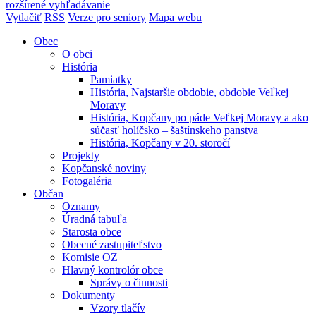
rozšírené vyhľadávanie
Vytlačiť
RSS
Verze pro seniory
Mapa webu
Obec
O obci
História
Pamiatky
História, Najstaršie obdobie, obdobie Veľkej
Moravy
História, Kopčany po páde Veľkej Moravy a ako
súčasť holíčsko – šaštínskeho panstva
História, Kopčany v 20. storočí
Projekty
Kopčanské noviny
Fotogaléria
Občan
Oznamy
Úradná tabuľa
Starosta obce
Obecné zastupiteľstvo
Komisie OZ
Hlavný kontrolór obce
Správy o činnosti
Dokumenty
Vzory tlačív