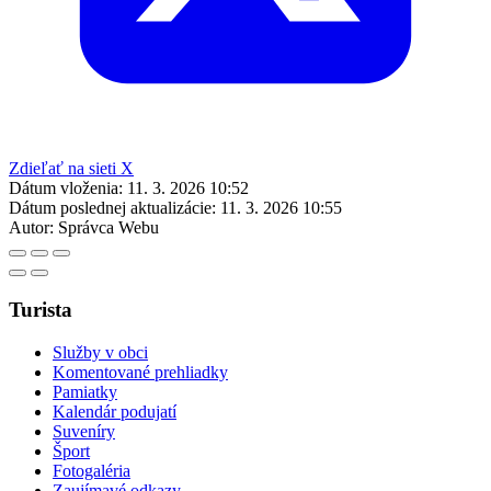
Zdieľať na sieti X
Dátum vloženia:
11. 3. 2026 10:52
Dátum poslednej aktualizácie:
11. 3. 2026 10:55
Autor:
Správca Webu
Turista
Služby v obci
Komentované prehliadky
Pamiatky
Kalendár podujatí
Suveníry
Šport
Fotogaléria
Zaujímavé odkazy