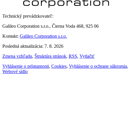
Technický prevádzkovateľ:
Galileo Corporation s.r.o., Čierna Voda 468, 925 06
Kontakt:
Galileo Corporation s.r.o.
Posledná aktualizácia: 7. 8. 2026
Zmena vzhľadu
,
Štruktúra stránok
,
RSS
,
Vytlačiť
Vyhlásenie o prístupnosti
,
Cookies
,
Vyhlásenie o ochrane súkromia
,
Webové sídlo