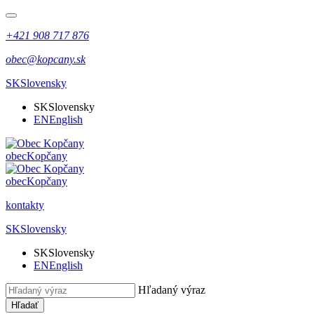
+421 908 717 876
obec@kopcany.sk
SK
Slovensky
SK
Slovensky
EN
English
obec
Kopčany
obec
Kopčany
kontakty
SK
Slovensky
SK
Slovensky
EN
English
Hľadaný výraz
Hľadať