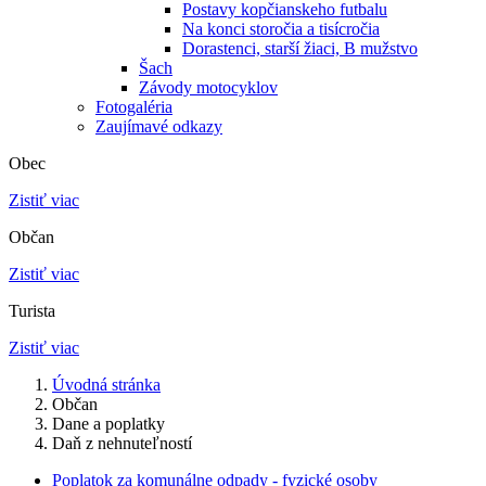
Postavy kopčianskeho futbalu
Na konci storočia a tisícročia
Dorastenci, starší žiaci, B mužstvo
Šach
Závody motocyklov
Fotogaléria
Zaujímavé odkazy
Obec
Zistiť viac
Občan
Zistiť viac
Turista
Zistiť viac
Úvodná stránka
Občan
Dane a poplatky
Daň z nehnuteľností
Poplatok za komunálne odpady - fyzické osoby