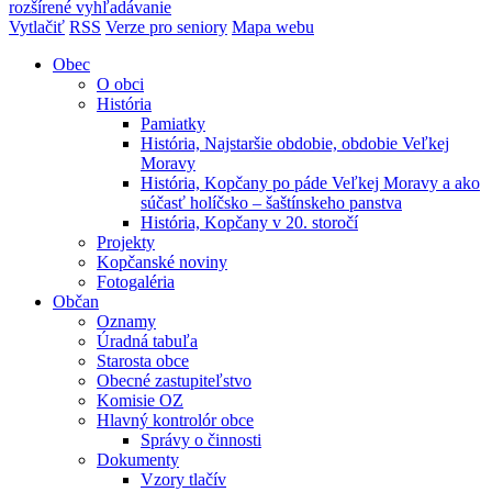
rozšírené vyhľadávanie
Vytlačiť
RSS
Verze pro seniory
Mapa webu
Obec
O obci
História
Pamiatky
História, Najstaršie obdobie, obdobie Veľkej
Moravy
História, Kopčany po páde Veľkej Moravy a ako
súčasť holíčsko – šaštínskeho panstva
História, Kopčany v 20. storočí
Projekty
Kopčanské noviny
Fotogaléria
Občan
Oznamy
Úradná tabuľa
Starosta obce
Obecné zastupiteľstvo
Komisie OZ
Hlavný kontrolór obce
Správy o činnosti
Dokumenty
Vzory tlačív