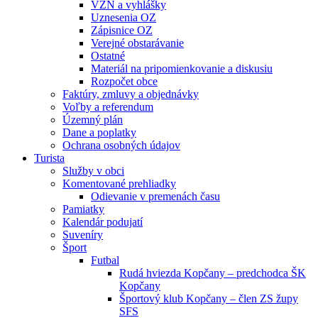
VZN a vyhlášky
Uznesenia OZ
Zápisnice OZ
Verejné obstarávanie
Ostatné
Materiál na pripomienkovanie a diskusiu
Rozpočet obce
Faktúry, zmluvy a objednávky
Voľby a referendum
Územný plán
Dane a poplatky
Ochrana osobných údajov
Turista
Služby v obci
Komentované prehliadky
Odievanie v premenách času
Pamiatky
Kalendár podujatí
Suveníry
Šport
Futbal
Rudá hviezda Kopčany – predchodca ŠK
Kopčany
Športový klub Kopčany – člen ZS župy
SFS