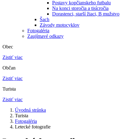
Postavy kopčianskeho futbalu
Na konci storočia a tisícročia
Dorastenci, starší žiaci, B mužstvo
Šach
Závody motocyklov
Fotogaléria
Zaujímavé odkazy
Obec
Zistiť viac
Občan
Zistiť viac
Turista
Zistiť viac
Úvodná stránka
Turista
Fotogaléria
Letecké fotografie