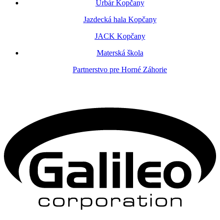
Urbár Kopčany
Jazdecká hala Kopčany
JACK Kopčany
Materská škola
Partnerstvo pre Horné Záhorie