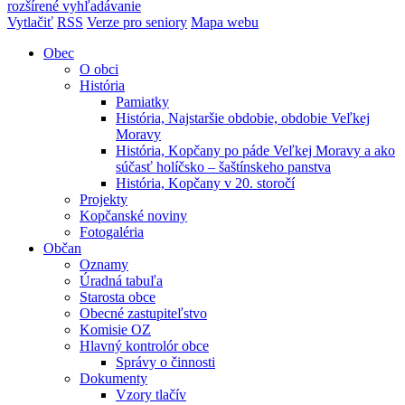
rozšírené vyhľadávanie
Vytlačiť
RSS
Verze pro seniory
Mapa webu
Obec
O obci
História
Pamiatky
História, Najstaršie obdobie, obdobie Veľkej
Moravy
História, Kopčany po páde Veľkej Moravy a ako
súčasť holíčsko – šaštínskeho panstva
História, Kopčany v 20. storočí
Projekty
Kopčanské noviny
Fotogaléria
Občan
Oznamy
Úradná tabuľa
Starosta obce
Obecné zastupiteľstvo
Komisie OZ
Hlavný kontrolór obce
Správy o činnosti
Dokumenty
Vzory tlačív