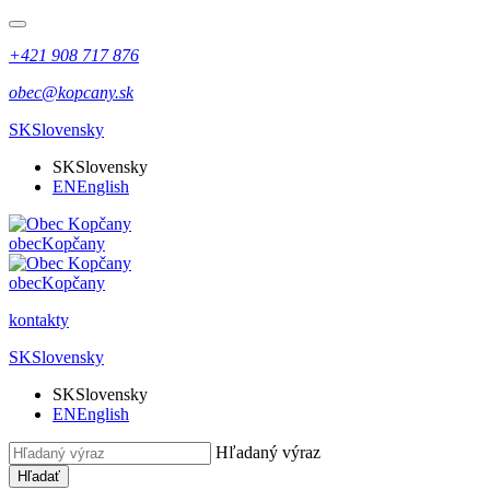
+421 908 717 876
obec@kopcany.sk
SK
Slovensky
SK
Slovensky
EN
English
obec
Kopčany
obec
Kopčany
kontakty
SK
Slovensky
SK
Slovensky
EN
English
Hľadaný výraz
Hľadať