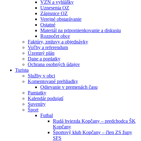
VZN a vyhlášky
Uznesenia OZ
Zápisnice OZ
Verejné obstarávanie
Ostatné
Materiál na pripomienkovanie a diskusiu
Rozpočet obce
Faktúry, zmluvy a objednávky
Voľby a referendum
Územný plán
Dane a poplatky
Ochrana osobných údajov
Turista
Služby v obci
Komentované prehliadky
Odievanie v premenách času
Pamiatky
Kalendár podujatí
Suveníry
Šport
Futbal
Rudá hviezda Kopčany – predchodca ŠK
Kopčany
Športový klub Kopčany – člen ZS župy
SFS