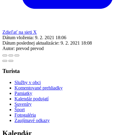
Zdieľať na sieti X
Dátum vloženia:
9. 2. 2021 18:06
Dátum poslednej aktualizácie:
9. 2. 2021 18:08
Autor:
prevod prevod
Turista
Služby v obci
Komentované prehliadky
Pamiatky
Kalendár podujatí
Suveníry
Šport
Fotogaléria
Zaujímavé odkazy
Kalendár