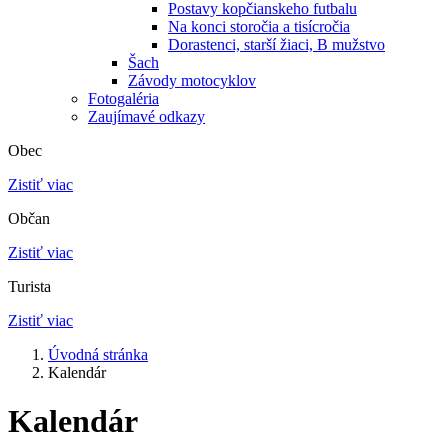
Postavy kopčianskeho futbalu
Na konci storočia a tisícročia
Dorastenci, starší žiaci, B mužstvo
Šach
Závody motocyklov
Fotogaléria
Zaujímavé odkazy
Obec
Zistiť viac
Občan
Zistiť viac
Turista
Zistiť viac
Úvodná stránka
Kalendár
Kalendár