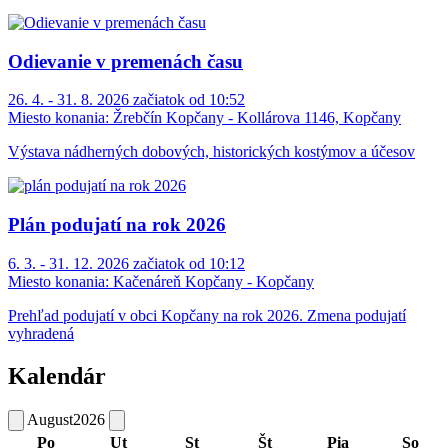
Odievanie v premenách času
26. 4. - 31. 8. 2026 začiatok od 10:52
Miesto konania:
Žrebčín Kopčany - Kollárova 1146, Kopčany
Výstava nádherných dobových, historických kostýmov a účesov
Plán podujatí na rok 2026
6. 3. - 31. 12. 2026 začiatok od 10:12
Miesto konania:
Kačenáreň Kopčany - Kopčany
Prehľad podujatí v obci Kopčany na rok 2026. Zmena podujatí
vyhradená
Kalendár
August
2026
Po
Ut
St
Št
Pia
So