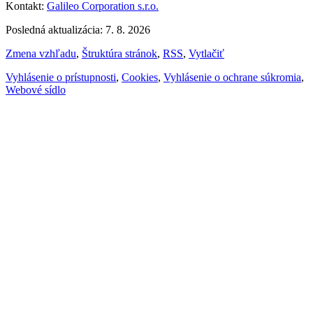
Kontakt:
Galileo Corporation s.r.o.
Posledná aktualizácia: 7. 8. 2026
Zmena vzhľadu
,
Štruktúra stránok
,
RSS
,
Vytlačiť
Vyhlásenie o prístupnosti
,
Cookies
,
Vyhlásenie o ochrane súkromia
,
Webové sídlo