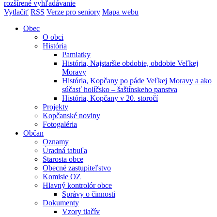
rozšírené vyhľadávanie
Vytlačiť
RSS
Verze pro seniory
Mapa webu
Obec
O obci
História
Pamiatky
História, Najstaršie obdobie, obdobie Veľkej
Moravy
História, Kopčany po páde Veľkej Moravy a ako
súčasť holíčsko – šaštínskeho panstva
História, Kopčany v 20. storočí
Projekty
Kopčanské noviny
Fotogaléria
Občan
Oznamy
Úradná tabuľa
Starosta obce
Obecné zastupiteľstvo
Komisie OZ
Hlavný kontrolór obce
Správy o činnosti
Dokumenty
Vzory tlačív