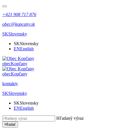
+421 908 717 876
obec@kopcany.sk
SK
Slovensky
SK
Slovensky
EN
English
obec
Kopčany
obec
Kopčany
kontakty
SK
Slovensky
SK
Slovensky
EN
English
Hľadaný výraz
Hľadať