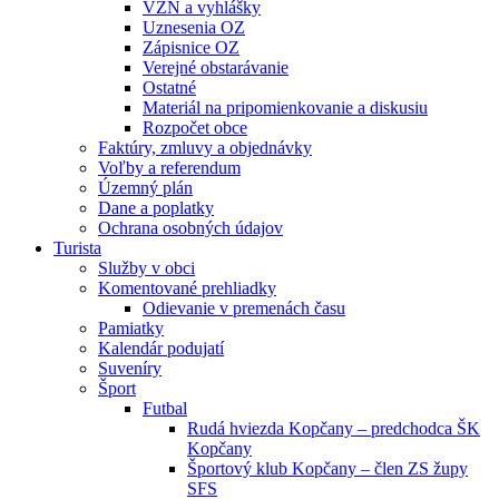
VZN a vyhlášky
Uznesenia OZ
Zápisnice OZ
Verejné obstarávanie
Ostatné
Materiál na pripomienkovanie a diskusiu
Rozpočet obce
Faktúry, zmluvy a objednávky
Voľby a referendum
Územný plán
Dane a poplatky
Ochrana osobných údajov
Turista
Služby v obci
Komentované prehliadky
Odievanie v premenách času
Pamiatky
Kalendár podujatí
Suveníry
Šport
Futbal
Rudá hviezda Kopčany – predchodca ŠK
Kopčany
Športový klub Kopčany – člen ZS župy
SFS