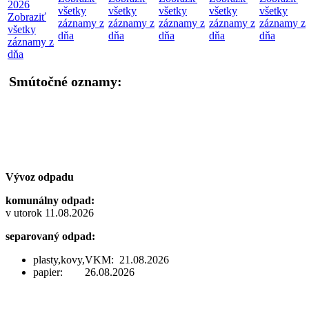
2026
všetky
všetky
všetky
všetky
všetky
Zobraziť
záznamy z
záznamy z
záznamy z
záznamy z
záznamy z
všetky
dňa
dňa
dňa
dňa
dňa
záznamy z
dňa
Smútočné oznamy:
Vývoz odpadu
komunálny odpad:
v utorok 11.08.2026
separovaný odpad:
plasty,kovy,VKM: 21.08.2026
papier: 26.08.2026