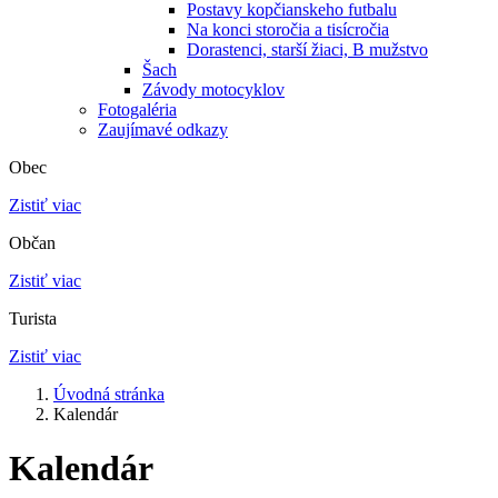
Postavy kopčianskeho futbalu
Na konci storočia a tisícročia
Dorastenci, starší žiaci, B mužstvo
Šach
Závody motocyklov
Fotogaléria
Zaujímavé odkazy
Obec
Zistiť viac
Občan
Zistiť viac
Turista
Zistiť viac
Úvodná stránka
Kalendár
Kalendár