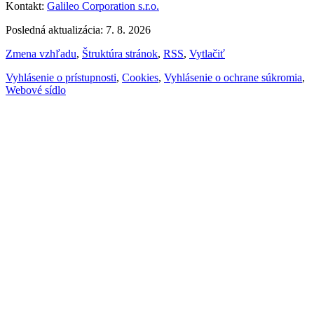
Kontakt:
Galileo Corporation s.r.o.
Posledná aktualizácia: 7. 8. 2026
Zmena vzhľadu
,
Štruktúra stránok
,
RSS
,
Vytlačiť
Vyhlásenie o prístupnosti
,
Cookies
,
Vyhlásenie o ochrane súkromia
,
Webové sídlo