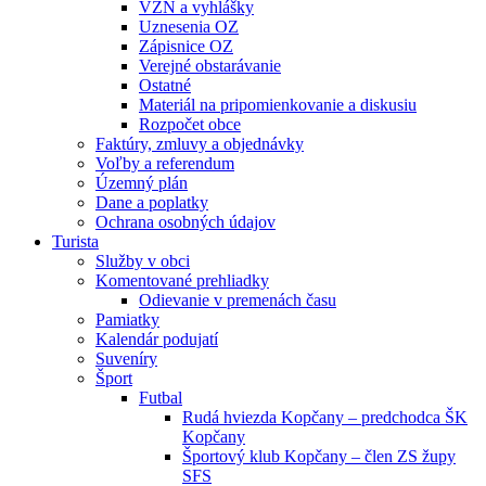
VZN a vyhlášky
Uznesenia OZ
Zápisnice OZ
Verejné obstarávanie
Ostatné
Materiál na pripomienkovanie a diskusiu
Rozpočet obce
Faktúry, zmluvy a objednávky
Voľby a referendum
Územný plán
Dane a poplatky
Ochrana osobných údajov
Turista
Služby v obci
Komentované prehliadky
Odievanie v premenách času
Pamiatky
Kalendár podujatí
Suveníry
Šport
Futbal
Rudá hviezda Kopčany – predchodca ŠK
Kopčany
Športový klub Kopčany – člen ZS župy
SFS