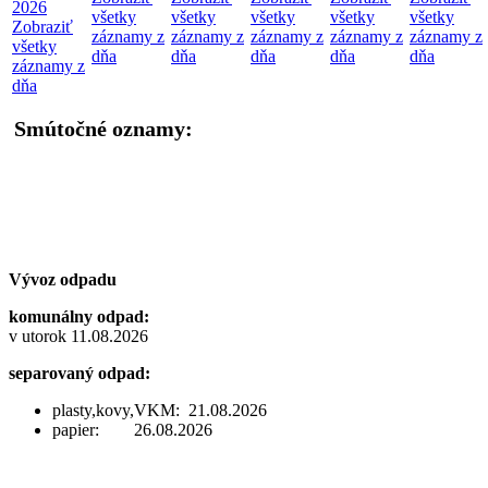
2026
všetky
všetky
všetky
všetky
všetky
Zobraziť
záznamy z
záznamy z
záznamy z
záznamy z
záznamy z
všetky
dňa
dňa
dňa
dňa
dňa
záznamy z
dňa
Smútočné oznamy:
Vývoz odpadu
komunálny odpad:
v utorok 11.08.2026
separovaný odpad:
plasty,kovy,VKM: 21.08.2026
papier: 26.08.2026