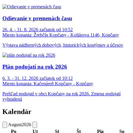
Odievanie v premenách času
26. 4. - 31. 8. 2026 začiatok od 10:52
Miesto konania:
Žrebčín Kopčany - Kollárova 1146, Kopčany
Výstava nádherných dobových, historických kostýmov a účesov
Plán podujatí na rok 2026
6. 3. - 31. 12. 2026 začiatok od 10:12
Miesto konania:
Kačenáreň Kopčany - Kopčany
Prehľad podujatí v obci Kopčany na rok 2026. Zmena podujatí
vyhradená
Kalendár
August
2026
Po
Ut
St
Št
Pia
So