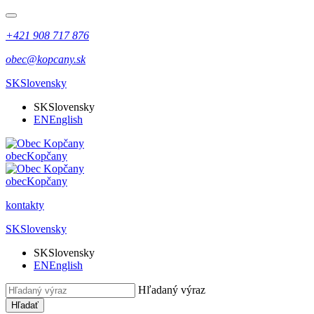
+421 908 717 876
obec@kopcany.sk
SK
Slovensky
SK
Slovensky
EN
English
obec
Kopčany
obec
Kopčany
kontakty
SK
Slovensky
SK
Slovensky
EN
English
Hľadaný výraz
Hľadať