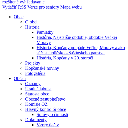
rozšírené vyhľadávanie
Vytlačiť
RSS
Verze pro seniory
Mapa webu
Obec
O obci
História
Pamiatky
História, Najstaršie obdobie, obdobie Veľkej
Moravy
História, Kopčany po páde Veľkej Moravy a ako
súčasť holíčsko – šaštínskeho panstva
História, Kopčany v 20. storočí
Projekty
Kopčanské noviny
Fotogaléria
Občan
Oznamy
Úradná tabuľa
Starosta obce
Obecné zastupiteľstvo
Komisie OZ
Hlavný kontrolór obce
Správy o činnosti
Dokumenty
Vzory tlačív