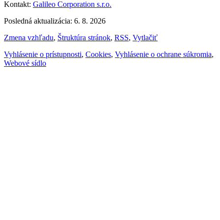
Kontakt:
Galileo Corporation s.r.o.
Posledná aktualizácia: 6. 8. 2026
Zmena vzhľadu
,
Štruktúra stránok
,
RSS
,
Vytlačiť
Vyhlásenie o prístupnosti
,
Cookies
,
Vyhlásenie o ochrane súkromia
,
Webové sídlo