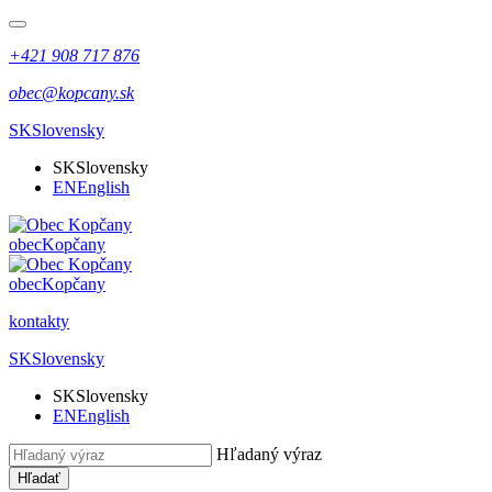
+421 908 717 876
obec@kopcany.sk
SK
Slovensky
SK
Slovensky
EN
English
obec
Kopčany
obec
Kopčany
kontakty
SK
Slovensky
SK
Slovensky
EN
English
Hľadaný výraz
Hľadať