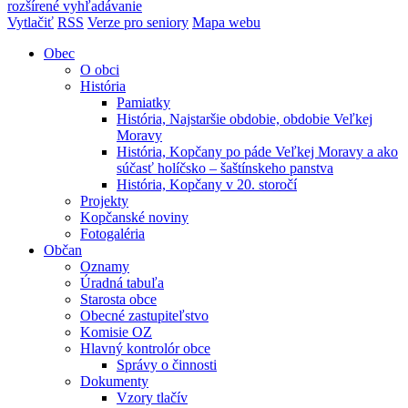
rozšírené vyhľadávanie
Vytlačiť
RSS
Verze pro seniory
Mapa webu
Obec
O obci
História
Pamiatky
História, Najstaršie obdobie, obdobie Veľkej
Moravy
História, Kopčany po páde Veľkej Moravy a ako
súčasť holíčsko – šaštínskeho panstva
História, Kopčany v 20. storočí
Projekty
Kopčanské noviny
Fotogaléria
Občan
Oznamy
Úradná tabuľa
Starosta obce
Obecné zastupiteľstvo
Komisie OZ
Hlavný kontrolór obce
Správy o činnosti
Dokumenty
Vzory tlačív