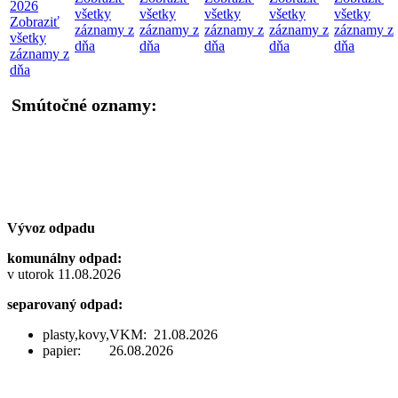
2026
všetky
všetky
všetky
všetky
všetky
Zobraziť
záznamy z
záznamy z
záznamy z
záznamy z
záznamy z
všetky
dňa
dňa
dňa
dňa
dňa
záznamy z
dňa
Smútočné oznamy:
Vývoz odpadu
komunálny odpad:
v utorok 11.08.2026
separovaný odpad:
plasty,kovy,VKM: 21.08.2026
papier: 26.08.2026