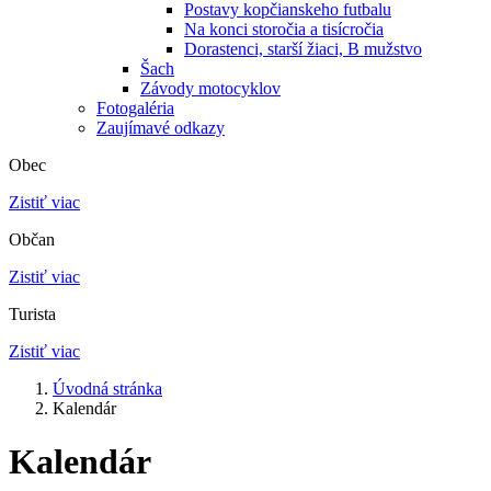
Postavy kopčianskeho futbalu
Na konci storočia a tisícročia
Dorastenci, starší žiaci, B mužstvo
Šach
Závody motocyklov
Fotogaléria
Zaujímavé odkazy
Obec
Zistiť viac
Občan
Zistiť viac
Turista
Zistiť viac
Úvodná stránka
Kalendár
Kalendár