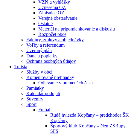
VZN a vyhlášky
Uznesenia OZ
Zápisnice OZ
Verejné obstarávanie
Ostatné
Materiál na pripomienkovanie a diskusiu
Rozpočet obce
Faktúry, zmluvy a objednávky
Voľby a referendum
Územný plán
Dane a poplatky
Ochrana osobných údajov
Turista
Služby v obci
Komentované prehliadky
Odievanie v premenách času
Pamiatky
Kalendár podujatí
Suveníry
Šport
Futbal
Rudá hviezda Kopčany – predchodca ŠK
Kopčany
Športový klub Kopčany – člen ZS župy
SFS