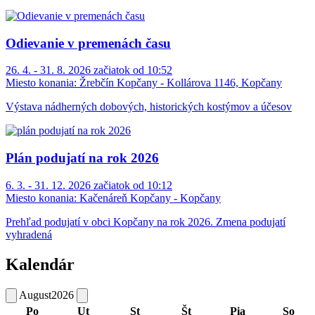
Odievanie v premenách času
26. 4. - 31. 8. 2026 začiatok od 10:52
Miesto konania:
Žrebčín Kopčany - Kollárova 1146, Kopčany
Výstava nádherných dobových, historických kostýmov a účesov
Plán podujatí na rok 2026
6. 3. - 31. 12. 2026 začiatok od 10:12
Miesto konania:
Kačenáreň Kopčany - Kopčany
Prehľad podujatí v obci Kopčany na rok 2026. Zmena podujatí
vyhradená
Kalendár
August
2026
Po
Ut
St
Št
Pia
So