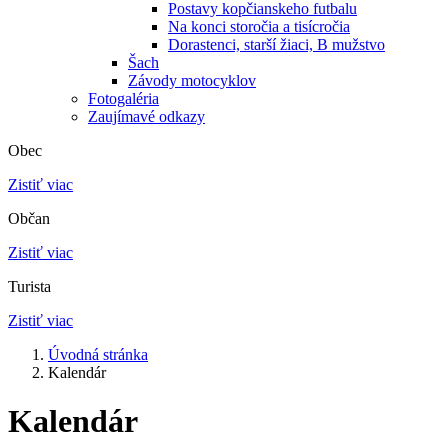
Postavy kopčianskeho futbalu
Na konci storočia a tisícročia
Dorastenci, starší žiaci, B mužstvo
Šach
Závody motocyklov
Fotogaléria
Zaujímavé odkazy
Obec
Zistiť viac
Občan
Zistiť viac
Turista
Zistiť viac
Úvodná stránka
Kalendár
Kalendár