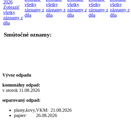
2026
všetky
všetky
všetky
všetky
všetky
Zobraziť
záznamy z
záznamy z
záznamy z
záznamy z
záznamy z
všetky
dňa
dňa
dňa
dňa
dňa
záznamy z
dňa
Smútočné oznamy:
Vývoz odpadu
komunálny odpad:
v utorok 11.08.2026
separovaný odpad:
plasty,kovy,VKM: 21.08.2026
papier: 26.08.2026