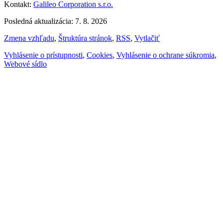
Kontakt:
Galileo Corporation s.r.o.
Posledná aktualizácia: 7. 8. 2026
Zmena vzhľadu
,
Štruktúra stránok
,
RSS
,
Vytlačiť
Vyhlásenie o prístupnosti
,
Cookies
,
Vyhlásenie o ochrane súkromia
,
Webové sídlo