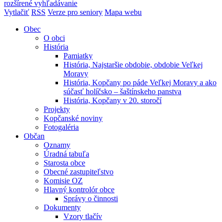
rozšírené vyhľadávanie
Vytlačiť
RSS
Verze pro seniory
Mapa webu
Obec
O obci
História
Pamiatky
História, Najstaršie obdobie, obdobie Veľkej
Moravy
História, Kopčany po páde Veľkej Moravy a ako
súčasť holíčsko – šaštínskeho panstva
História, Kopčany v 20. storočí
Projekty
Kopčanské noviny
Fotogaléria
Občan
Oznamy
Úradná tabuľa
Starosta obce
Obecné zastupiteľstvo
Komisie OZ
Hlavný kontrolór obce
Správy o činnosti
Dokumenty
Vzory tlačív