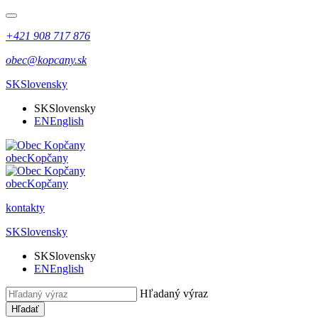
+421 908 717 876
obec@kopcany.sk
SK
Slovensky
SK
Slovensky
EN
English
obec
Kopčany
obec
Kopčany
kontakty
SK
Slovensky
SK
Slovensky
EN
English
Hľadaný výraz
Hľadať