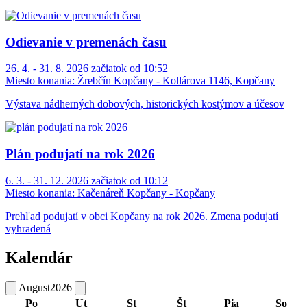
Odievanie v premenách času
26. 4. - 31. 8. 2026 začiatok od 10:52
Miesto konania:
Žrebčín Kopčany - Kollárova 1146, Kopčany
Výstava nádherných dobových, historických kostýmov a účesov
Plán podujatí na rok 2026
6. 3. - 31. 12. 2026 začiatok od 10:12
Miesto konania:
Kačenáreň Kopčany - Kopčany
Prehľad podujatí v obci Kopčany na rok 2026. Zmena podujatí
vyhradená
Kalendár
August
2026
Po
Ut
St
Št
Pia
So