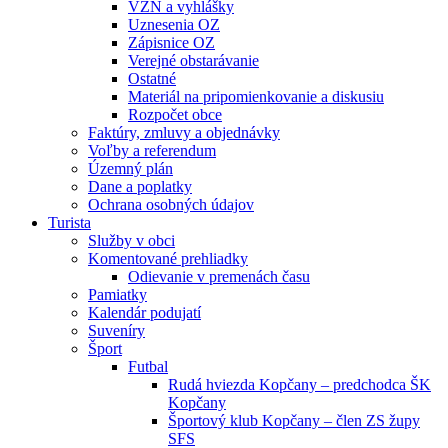
VZN a vyhlášky
Uznesenia OZ
Zápisnice OZ
Verejné obstarávanie
Ostatné
Materiál na pripomienkovanie a diskusiu
Rozpočet obce
Faktúry, zmluvy a objednávky
Voľby a referendum
Územný plán
Dane a poplatky
Ochrana osobných údajov
Turista
Služby v obci
Komentované prehliadky
Odievanie v premenách času
Pamiatky
Kalendár podujatí
Suveníry
Šport
Futbal
Rudá hviezda Kopčany – predchodca ŠK
Kopčany
Športový klub Kopčany – člen ZS župy
SFS