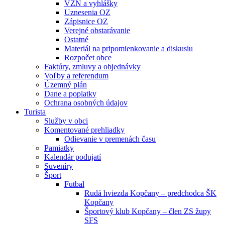
VZN a vyhlášky
Uznesenia OZ
Zápisnice OZ
Verejné obstarávanie
Ostatné
Materiál na pripomienkovanie a diskusiu
Rozpočet obce
Faktúry, zmluvy a objednávky
Voľby a referendum
Územný plán
Dane a poplatky
Ochrana osobných údajov
Turista
Služby v obci
Komentované prehliadky
Odievanie v premenách času
Pamiatky
Kalendár podujatí
Suveníry
Šport
Futbal
Rudá hviezda Kopčany – predchodca ŠK
Kopčany
Športový klub Kopčany – člen ZS župy
SFS