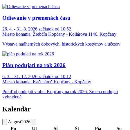
Odievanie v premenách času
26. 4. - 31. 8. 2026 začiatok od 10:52
Miesto konania:
Žrebčín Kopčany - Kollárova 1146, Kopčany
Výstava nádherných dobových, historických kostýmov a účesov
Plán podujatí na rok 2026
6. 3. - 31. 12. 2026 začiatok od 10:12
Miesto konania:
Kačenáreň Kopčany - Kopčany
Prehľad podujatí v obci Kopčany na rok 2026. Zmena podujatí
vyhradená
Kalendár
August
2026
Po
Ut
St
Št
Pia
So