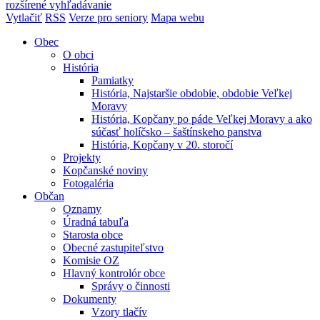
rozšírené vyhľadávanie
Vytlačiť
RSS
Verze pro seniory
Mapa webu
Obec
O obci
História
Pamiatky
História, Najstaršie obdobie, obdobie Veľkej
Moravy
História, Kopčany po páde Veľkej Moravy a ako
súčasť holíčsko – šaštínskeho panstva
História, Kopčany v 20. storočí
Projekty
Kopčanské noviny
Fotogaléria
Občan
Oznamy
Úradná tabuľa
Starosta obce
Obecné zastupiteľstvo
Komisie OZ
Hlavný kontrolór obce
Správy o činnosti
Dokumenty
Vzory tlačív