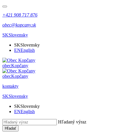
+421 908 717 876
obec@kopcany.sk
SK
Slovensky
SK
Slovensky
EN
English
obec
Kopčany
obec
Kopčany
kontakty
SK
Slovensky
SK
Slovensky
EN
English
Hľadaný výraz
Hľadať