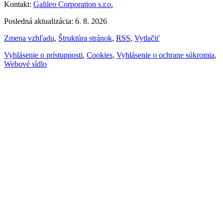
Kontakt:
Galileo Corporation s.r.o.
Posledná aktualizácia: 6. 8. 2026
Zmena vzhľadu
,
Štruktúra stránok
,
RSS
,
Vytlačiť
Vyhlásenie o prístupnosti
,
Cookies
,
Vyhlásenie o ochrane súkromia
,
Webové sídlo