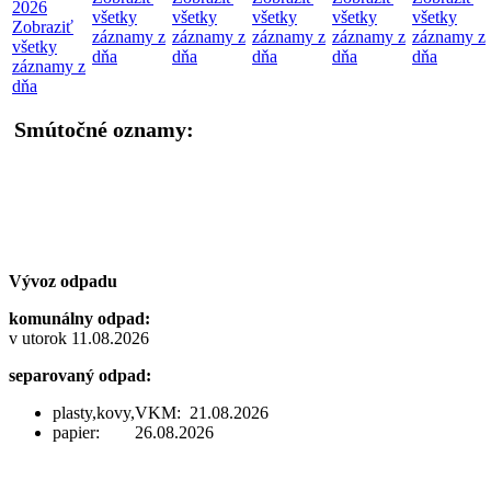
2026
všetky
všetky
všetky
všetky
všetky
Zobraziť
záznamy z
záznamy z
záznamy z
záznamy z
záznamy z
všetky
dňa
dňa
dňa
dňa
dňa
záznamy z
dňa
Smútočné oznamy:
Vývoz odpadu
komunálny odpad:
v utorok 11.08.2026
separovaný odpad:
plasty,kovy,VKM: 21.08.2026
papier: 26.08.2026