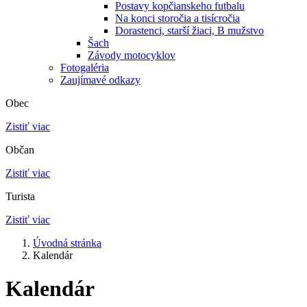
Postavy kopčianskeho futbalu
Na konci storočia a tisícročia
Dorastenci, starší žiaci, B mužstvo
Šach
Závody motocyklov
Fotogaléria
Zaujímavé odkazy
Obec
Zistiť viac
Občan
Zistiť viac
Turista
Zistiť viac
Úvodná stránka
Kalendár
Kalendár