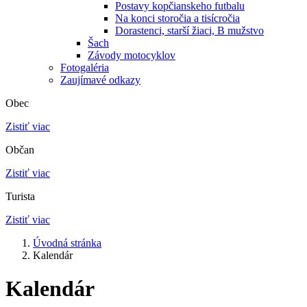
Postavy kopčianskeho futbalu
Na konci storočia a tisícročia
Dorastenci, starší žiaci, B mužstvo
Šach
Závody motocyklov
Fotogaléria
Zaujímavé odkazy
Obec
Zistiť viac
Občan
Zistiť viac
Turista
Zistiť viac
Úvodná stránka
Kalendár
Kalendár