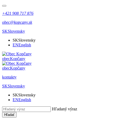
+421 908 717 876
obec@kopcany.sk
SK
Slovensky
SK
Slovensky
EN
English
obec
Kopčany
obec
Kopčany
kontakty
SK
Slovensky
SK
Slovensky
EN
English
Hľadaný výraz
Hľadať