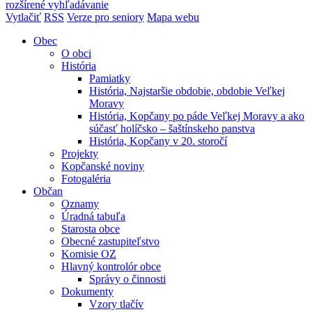
rozšírené vyhľadávanie
Vytlačiť
RSS
Verze pro seniory
Mapa webu
Obec
O obci
História
Pamiatky
História, Najstaršie obdobie, obdobie Veľkej
Moravy
História, Kopčany po páde Veľkej Moravy a ako
súčasť holíčsko – šaštínskeho panstva
História, Kopčany v 20. storočí
Projekty
Kopčanské noviny
Fotogaléria
Občan
Oznamy
Úradná tabuľa
Starosta obce
Obecné zastupiteľstvo
Komisie OZ
Hlavný kontrolór obce
Správy o činnosti
Dokumenty
Vzory tlačív