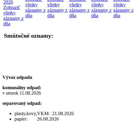
2026
všetky
všetky
všetky
všetky
všetky
Zobraziť
záznamy z
záznamy z
záznamy z
záznamy z
záznamy z
všetky
dňa
dňa
dňa
dňa
dňa
záznamy z
dňa
Smútočné oznamy:
Vývoz odpadu
komunálny odpad:
v utorok 11.08.2026
separovaný odpad:
plasty,kovy,VKM: 21.08.2026
papier: 26.08.2026