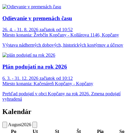
Odievanie v premenách času
26. 4. - 31. 8. 2026 začiatok od 10:52
Miesto konania:
Žrebčín Kopčany - Kollárova 1146, Kopčany
Výstava nádherných dobových, historických kostýmov a účesov
Plán podujatí na rok 2026
6. 3. - 31. 12. 2026 začiatok od 10:12
Miesto konania:
Kačenáreň Kopčany - Kopčany
Prehľad podujatí v obci Kopčany na rok 2026. Zmena podujatí
vyhradená
Kalendár
August
2026
Po
Ut
St
Št
Pia
So