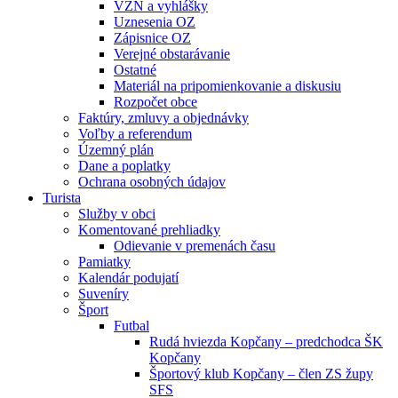
VZN a vyhlášky
Uznesenia OZ
Zápisnice OZ
Verejné obstarávanie
Ostatné
Materiál na pripomienkovanie a diskusiu
Rozpočet obce
Faktúry, zmluvy a objednávky
Voľby a referendum
Územný plán
Dane a poplatky
Ochrana osobných údajov
Turista
Služby v obci
Komentované prehliadky
Odievanie v premenách času
Pamiatky
Kalendár podujatí
Suveníry
Šport
Futbal
Rudá hviezda Kopčany – predchodca ŠK
Kopčany
Športový klub Kopčany – člen ZS župy
SFS