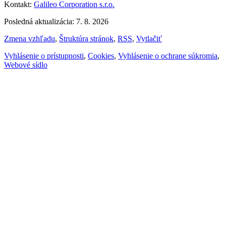
Kontakt:
Galileo Corporation s.r.o.
Posledná aktualizácia: 7. 8. 2026
Zmena vzhľadu
,
Štruktúra stránok
,
RSS
,
Vytlačiť
Vyhlásenie o prístupnosti
,
Cookies
,
Vyhlásenie o ochrane súkromia
,
Webové sídlo