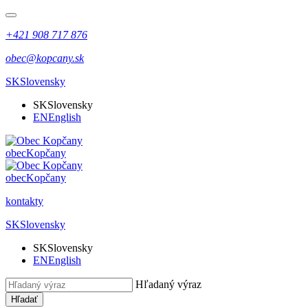
+421 908 717 876
obec@kopcany.sk
SK
Slovensky
SK
Slovensky
EN
English
obec
Kopčany
obec
Kopčany
kontakty
SK
Slovensky
SK
Slovensky
EN
English
Hľadaný výraz
Hľadať