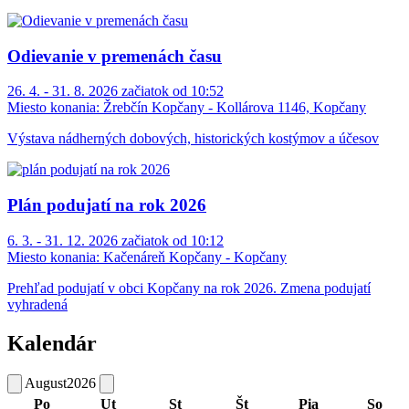
Odievanie v premenách času
26. 4. - 31. 8. 2026 začiatok od 10:52
Miesto konania:
Žrebčín Kopčany - Kollárova 1146, Kopčany
Výstava nádherných dobových, historických kostýmov a účesov
Plán podujatí na rok 2026
6. 3. - 31. 12. 2026 začiatok od 10:12
Miesto konania:
Kačenáreň Kopčany - Kopčany
Prehľad podujatí v obci Kopčany na rok 2026. Zmena podujatí
vyhradená
Kalendár
August
2026
Po
Ut
St
Št
Pia
So