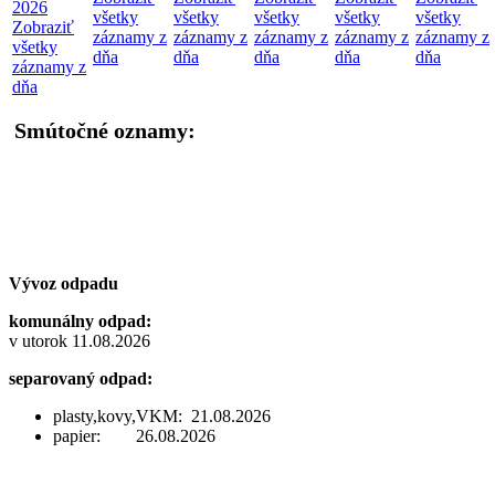
2026
všetky
všetky
všetky
všetky
všetky
Zobraziť
záznamy z
záznamy z
záznamy z
záznamy z
záznamy z
všetky
dňa
dňa
dňa
dňa
dňa
záznamy z
dňa
Smútočné oznamy:
Vývoz odpadu
komunálny odpad:
v utorok 11.08.2026
separovaný odpad:
plasty,kovy,VKM: 21.08.2026
papier: 26.08.2026