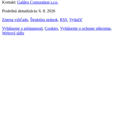
Kontakt:
Galileo Corporation s.r.o.
Posledná aktualizácia: 6. 8. 2026
Zmena vzhľadu
,
Štruktúra stránok
,
RSS
,
Vytlačiť
Vyhlásenie o prístupnosti
,
Cookies
,
Vyhlásenie o ochrane súkromia
,
Webové sídlo