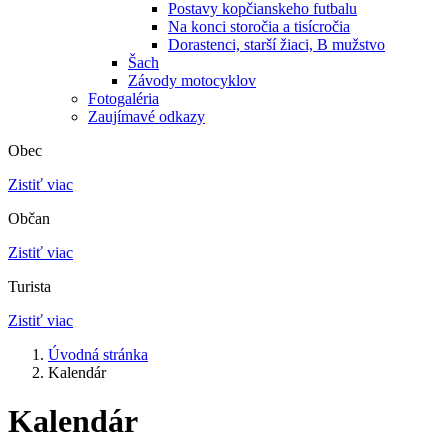
Postavy kopčianskeho futbalu
Na konci storočia a tisícročia
Dorastenci, starší žiaci, B mužstvo
Šach
Závody motocyklov
Fotogaléria
Zaujímavé odkazy
Obec
Zistiť viac
Občan
Zistiť viac
Turista
Zistiť viac
Úvodná stránka
Kalendár
Kalendár