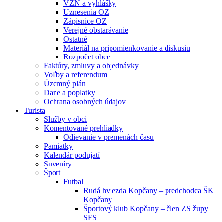
VZN a vyhlášky
Uznesenia OZ
Zápisnice OZ
Verejné obstarávanie
Ostatné
Materiál na pripomienkovanie a diskusiu
Rozpočet obce
Faktúry, zmluvy a objednávky
Voľby a referendum
Územný plán
Dane a poplatky
Ochrana osobných údajov
Turista
Služby v obci
Komentované prehliadky
Odievanie v premenách času
Pamiatky
Kalendár podujatí
Suveníry
Šport
Futbal
Rudá hviezda Kopčany – predchodca ŠK
Kopčany
Športový klub Kopčany – člen ZS župy
SFS