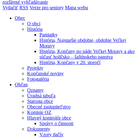
rozšírené vyhľadávanie
Vytlačiť
RSS
Verze pro seniory
Mapa webu
Obec
O obci
História
Pamiatky
História, Najstaršie obdobie, obdobie Veľkej
Moravy
História, Kopčany po páde Veľkej Moravy a ako
súčasť holíčsko – šaštínskeho panstva
História, Kopčany v 20. storočí
Projekty
Kopčanské noviny
Fotogaléria
Občan
Oznamy
Úradná tabuľa
Starosta obce
Obecné zastupiteľstvo
Komisie OZ
Hlavný kontrolór obce
Správy o činnosti
Dokumenty
Vzory tlačív