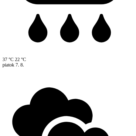
37 °C
22 °C
piatok
7. 8.