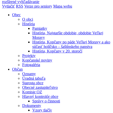
rozšírené vyhľadávanie
Vytlačiť
RSS
Verze pro seniory
Mapa webu
Obec
O obci
História
Pamiatky
História, Najstaršie obdobie, obdobie Veľkej
Moravy
História, Kopčany po páde Veľkej Moravy a ako
súčasť holíčsko – šaštínskeho panstva
História, Kopčany v 20. storočí
Projekty
Kopčanské noviny
Fotogaléria
Občan
Oznamy
Úradná tabuľa
Starosta obce
Obecné zastupiteľstvo
Komisie OZ
Hlavný kontrolór obce
Správy o činnosti
Dokumenty
Vzory tlačív