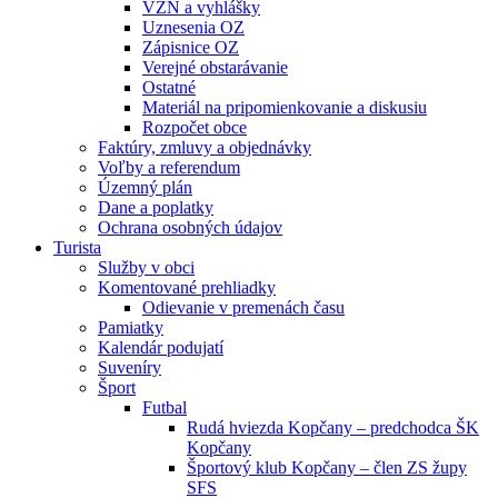
VZN a vyhlášky
Uznesenia OZ
Zápisnice OZ
Verejné obstarávanie
Ostatné
Materiál na pripomienkovanie a diskusiu
Rozpočet obce
Faktúry, zmluvy a objednávky
Voľby a referendum
Územný plán
Dane a poplatky
Ochrana osobných údajov
Turista
Služby v obci
Komentované prehliadky
Odievanie v premenách času
Pamiatky
Kalendár podujatí
Suveníry
Šport
Futbal
Rudá hviezda Kopčany – predchodca ŠK
Kopčany
Športový klub Kopčany – člen ZS župy
SFS