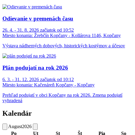
Odievanie v premenách času
26. 4. - 31. 8. 2026 začiatok od 10:52
Miesto konania:
Žrebčín Kopčany - Kollárova 1146, Kopčany
Výstava nádherných dobových, historických kostýmov a účesov
Plán podujatí na rok 2026
6. 3. - 31. 12. 2026 začiatok od 10:12
Miesto konania:
Kačenáreň Kopčany - Kopčany
Prehľad podujatí v obci Kopčany na rok 2026. Zmena podujatí
vyhradená
Kalendár
August
2026
Po
Ut
St
Št
Pia
So