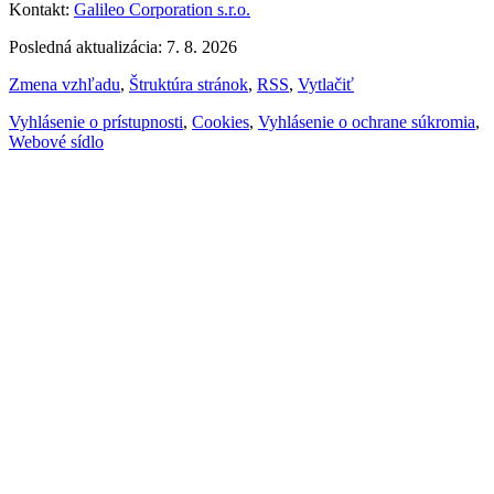
Kontakt:
Galileo Corporation s.r.o.
Posledná aktualizácia: 7. 8. 2026
Zmena vzhľadu
,
Štruktúra stránok
,
RSS
,
Vytlačiť
Vyhlásenie o prístupnosti
,
Cookies
,
Vyhlásenie o ochrane súkromia
,
Webové sídlo