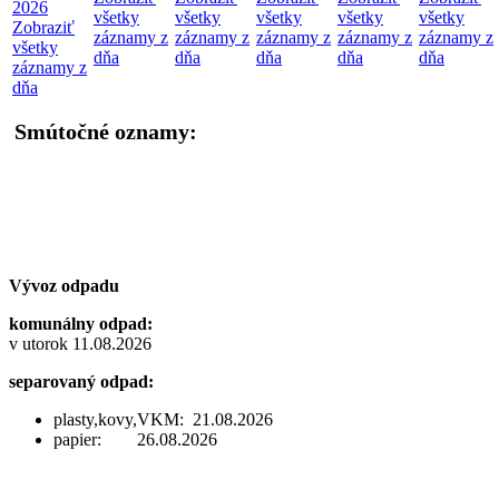
2026
všetky
všetky
všetky
všetky
všetky
Zobraziť
záznamy z
záznamy z
záznamy z
záznamy z
záznamy z
všetky
dňa
dňa
dňa
dňa
dňa
záznamy z
dňa
Smútočné oznamy:
Vývoz odpadu
komunálny odpad:
v utorok 11.08.2026
separovaný odpad:
plasty,kovy,VKM: 21.08.2026
papier: 26.08.2026