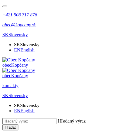
+421 908 717 876
obec@kopcany.sk
SK
Slovensky
SK
Slovensky
EN
English
obec
Kopčany
obec
Kopčany
kontakty
SK
Slovensky
SK
Slovensky
EN
English
Hľadaný výraz
Hľadať