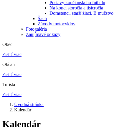
Postavy kopčianskeho futbalu
Na konci storočia a tisícročia
Dorastenci, starší žiaci, B mužstvo
Šach
Závody motocyklov
Fotogaléria
Zaujímavé odkazy
Obec
Zistiť viac
Občan
Zistiť viac
Turista
Zistiť viac
Úvodná stránka
Kalendár
Kalendár