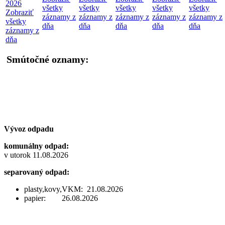
2026
všetky
všetky
všetky
všetky
všetky
Zobraziť
záznamy z
záznamy z
záznamy z
záznamy z
záznamy z
všetky
dňa
dňa
dňa
dňa
dňa
záznamy z
dňa
Smútočné oznamy:
Vývoz odpadu
komunálny odpad:
v utorok 11.08.2026
separovaný odpad:
plasty,kovy,VKM: 21.08.2026
papier: 26.08.2026