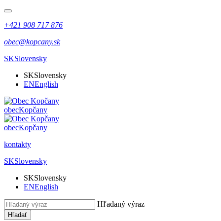
+421 908 717 876
obec@kopcany.sk
SK
Slovensky
SK
Slovensky
EN
English
obec
Kopčany
obec
Kopčany
kontakty
SK
Slovensky
SK
Slovensky
EN
English
Hľadaný výraz
Hľadať