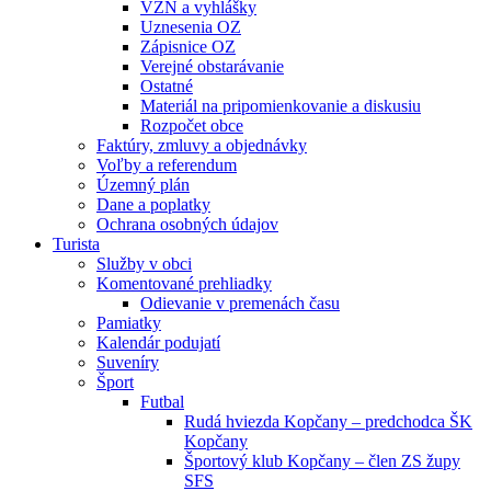
VZN a vyhlášky
Uznesenia OZ
Zápisnice OZ
Verejné obstarávanie
Ostatné
Materiál na pripomienkovanie a diskusiu
Rozpočet obce
Faktúry, zmluvy a objednávky
Voľby a referendum
Územný plán
Dane a poplatky
Ochrana osobných údajov
Turista
Služby v obci
Komentované prehliadky
Odievanie v premenách času
Pamiatky
Kalendár podujatí
Suveníry
Šport
Futbal
Rudá hviezda Kopčany – predchodca ŠK
Kopčany
Športový klub Kopčany – člen ZS župy
SFS