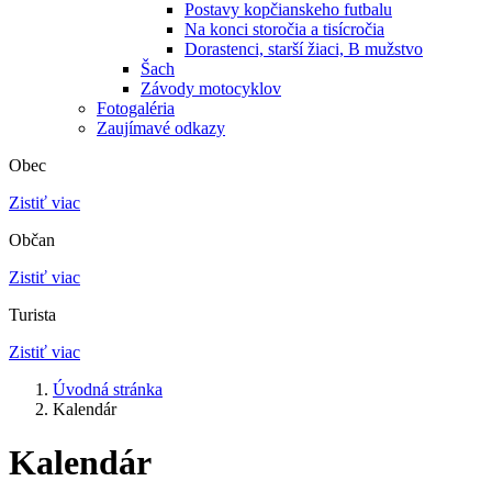
Postavy kopčianskeho futbalu
Na konci storočia a tisícročia
Dorastenci, starší žiaci, B mužstvo
Šach
Závody motocyklov
Fotogaléria
Zaujímavé odkazy
Obec
Zistiť viac
Občan
Zistiť viac
Turista
Zistiť viac
Úvodná stránka
Kalendár
Kalendár