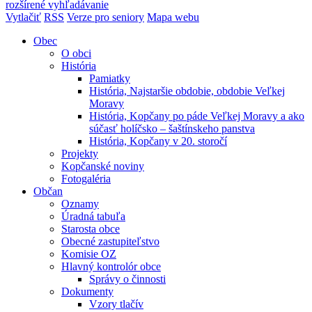
rozšírené vyhľadávanie
Vytlačiť
RSS
Verze pro seniory
Mapa webu
Obec
O obci
História
Pamiatky
História, Najstaršie obdobie, obdobie Veľkej
Moravy
História, Kopčany po páde Veľkej Moravy a ako
súčasť holíčsko – šaštínskeho panstva
História, Kopčany v 20. storočí
Projekty
Kopčanské noviny
Fotogaléria
Občan
Oznamy
Úradná tabuľa
Starosta obce
Obecné zastupiteľstvo
Komisie OZ
Hlavný kontrolór obce
Správy o činnosti
Dokumenty
Vzory tlačív