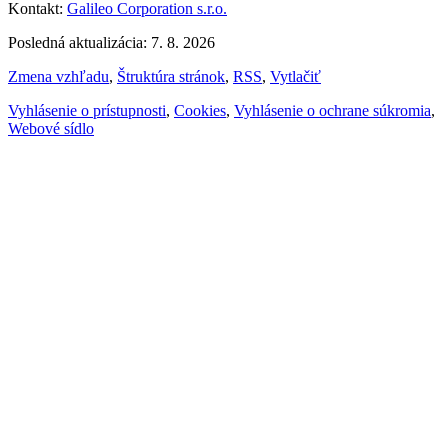
Kontakt:
Galileo Corporation s.r.o.
Posledná aktualizácia: 7. 8. 2026
Zmena vzhľadu
,
Štruktúra stránok
,
RSS
,
Vytlačiť
Vyhlásenie o prístupnosti
,
Cookies
,
Vyhlásenie o ochrane súkromia
,
Webové sídlo