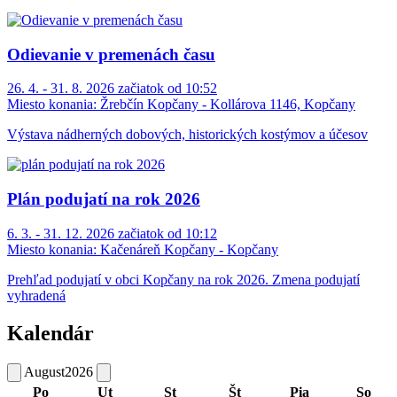
Odievanie v premenách času
26. 4. - 31. 8. 2026 začiatok od 10:52
Miesto konania:
Žrebčín Kopčany - Kollárova 1146, Kopčany
Výstava nádherných dobových, historických kostýmov a účesov
Plán podujatí na rok 2026
6. 3. - 31. 12. 2026 začiatok od 10:12
Miesto konania:
Kačenáreň Kopčany - Kopčany
Prehľad podujatí v obci Kopčany na rok 2026. Zmena podujatí
vyhradená
Kalendár
August
2026
Po
Ut
St
Št
Pia
So